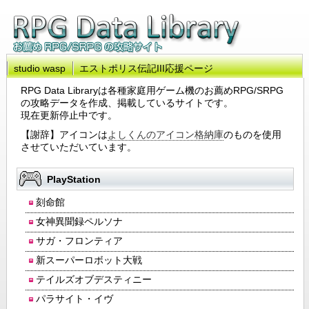
studio wasp
エストポリス伝記III応援ページ
RPG Data Libraryは各種家庭用ゲーム機のお薦めRPG/SRPG
の攻略データを作成、掲載しているサイトです。
現在更新停止中です。
【謝辞】アイコンは
よしくんのアイコン格納庫
のものを使用
させていただいています。
PlayStation
刻命館
女神異聞録ペルソナ
サガ・フロンティア
新スーパーロボット大戦
テイルズオブデスティニー
パラサイト・イヴ