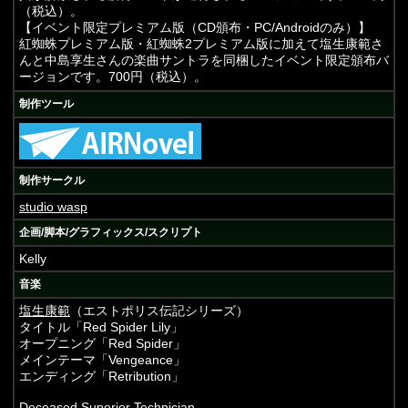
（税込）。
【イベント限定プレミアム版（CD頒布・PC/Androidのみ）】
紅蜘蛛プレミアム版・紅蜘蛛2プレミアム版に加えて塩生康範さ
んと中島享生さんの楽曲サントラを同梱したイベント限定頒布バ
ージョンです。700円（税込）。
制作ツール
制作サークル
studio wasp
企画/脚本/グラフィックス/スクリプト
Kelly
音楽
塩生康範
（エストポリス伝記シリーズ）
タイトル「Red Spider Lily」
オープニング「Red Spider」
メインテーマ「Vengeance」
エンディング「Retribution」
Deceased Superior Technician