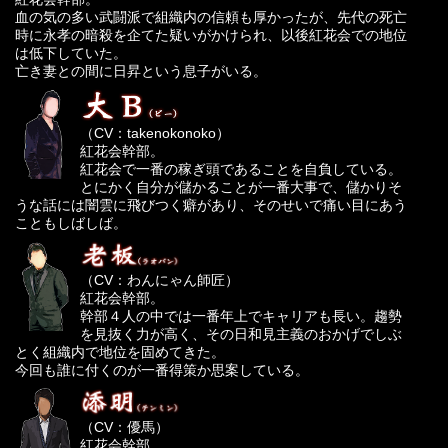
血の気の多い武闘派で組織内の信頼も厚かったが、先代の死亡
時に永孝の暗殺を企てた疑いがかけられ、以後紅花会での地位
は低下していた。
亡き妻との間に日昇という息子がいる。
（CV：takenokonoko）
紅花会幹部。
紅花会で一番の稼ぎ頭であることを自負している。
とにかく自分が儲かることが一番大事で、儲かりそ
うな話には闇雲に飛びつく癖があり、そのせいで痛い目にあう
こともしばしば。
（CV：わんにゃん師匠）
紅花会幹部。
幹部４人の中では一番年上でキャリアも長い。趨勢
を見抜く力が高く、その日和見主義のおかげでしぶ
とく組織内で地位を固めてきた。
今回も誰に付くのが一番得策か思案している。
（CV：優馬）
紅花会幹部。