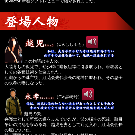
★
Vector 新着ソフトレビュー
で紹介されました。
（CV:ししゃも）
この物語の主人公。
大陸育ちの孤児で、幼少時に暗殺組織に引き取られ、暗殺者と
しての各種技術を仕込まれた。
組織からの逃亡後、紅花会先代会長の楊坤に匿われ、その息子
の永孝の妻になった。
（CV:黒崎玲）
越児の夫。
弁護士として堅気の道を歩んでいたが、父の楊坤の死後、跡目
争いの混乱を収める為、越児を妻として迎え入れ、紅花会会長
の座についた。