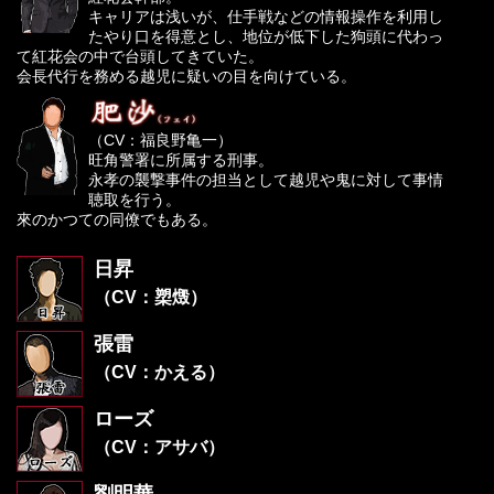
キャリアは浅いが、仕手戦などの情報操作を利用し
たやり口を得意とし、地位が低下した狗頭に代わっ
て紅花会の中で台頭してきていた。
会長代行を務める越児に疑いの目を向けている。
（CV：福良野亀一）
旺角警署に所属する刑事。
永孝の襲撃事件の担当として越児や鬼に対して事情
聴取を行う。
來のかつての同僚でもある。
日昇
（CV：槊燬）
張雷
（CV：かえる）
ローズ
（CV：アサバ）
劉明華