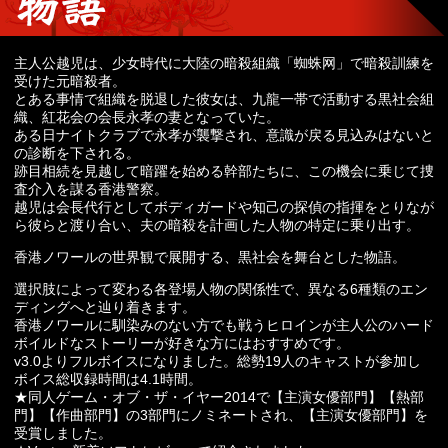
主人公越児は、少女時代に大陸の暗殺組織「蜘蛛网」で暗殺訓練を
受けた元暗殺者。
とある事情で組織を脱退した彼女は、九龍一帯で活動する黒社会組
織、紅花会の会長永孝の妻となっていた。
ある日ナイトクラブで永孝が襲撃され、意識が戻る見込みはないと
の診断を下される。
跡目相続を見越して暗躍を始める幹部たちに、この機会に乗じて捜
査介入を謀る香港警察。
越児は会長代行としてボディガードや知己の探偵の指揮をとりなが
ら彼らと渡り合い、夫の暗殺を計画した人物の特定に乗り出す。
香港ノワールの世界観で展開する、黒社会を舞台とした物語。
選択肢によって変わる各登場人物の関係性で、異なる6種類のエン
ディングへと辿り着きます。
香港ノワールに馴染みのない方でも戦うヒロインが主人公のハード
ボイルドなストーリーが好きな方にはおすすめです。
v3.0よりフルボイスになりました。総勢19人のキャストが参加し
ボイス総収録時間は4.1時間。
★同人ゲーム・オブ・ザ・イヤー2014で【主演女優部門】【熱部
門】【作曲部門】の3部門にノミネートされ、【主演女優部門】を
受賞しました。