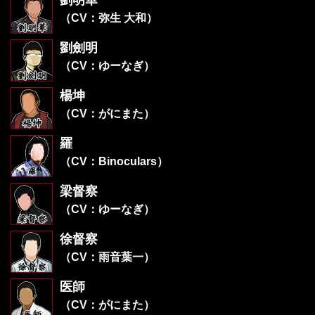
（CV：弥生 大和）
劉劍明
（CV：ゆーなぎ）
楊坤
（CV：がにまた）
羅
（CV：Binoculars）
梁督察
（CV：ゆーなぎ）
徐督察
（CV：雨音葉一）
医師
（CV：がにまた）