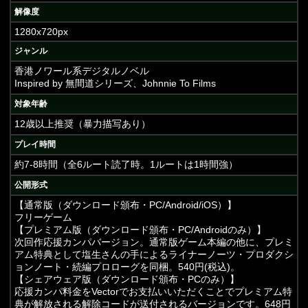
解像度
1280x720px
ジャンル
香港ノワール系デジタルノベル
Inspired by 無間道シリーズ、Johnnie To Films
対象年齢
12歳以上推奨（暴力描写あり）
プレイ時間
約7-8時間（全6ルート読了時。1ルートは1時間強）
公開形式
【通常版（ダウンロード頒布・PC/Android/iOS）】
フリーゲーム
【プレミアム版（ダウンロード頒布・PC/Androidのみ）】
次回作応援カンパバージョン。通常版ゲーム本編の他に、プレミ
アム特典として塩生さんの手によるライナーノーツ・プロダクシ
ョンノート・続編プロローグを同梱。540円(税込)。
【シェアウェア版（ダウンロード頒布・PCのみ）】
応援カンパ料金をVectorでお支払いいただくことでプレミアム特
典が解放される解除コードが送付されるバージョンです。648円