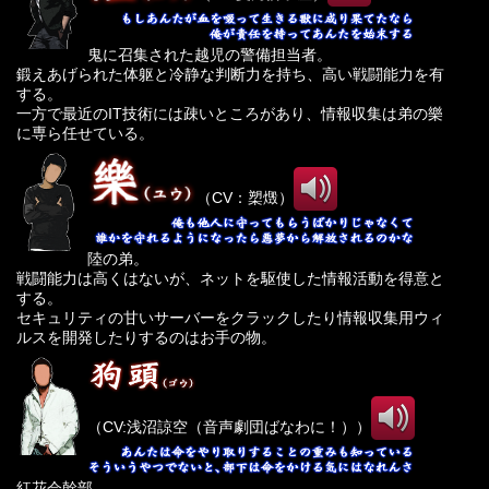
鬼に召集された越児の警備担当者。
鍛えあげられた体躯と冷静な判断力を持ち、高い戦闘能力を有
する。
一方で最近のIT技術には疎いところがあり、情報収集は弟の樂
に専ら任せている。
（CV：槊燬）
陸の弟。
戦闘能力は高くはないが、ネットを駆使した情報活動を得意と
する。
セキュリティの甘いサーバーをクラックしたり情報収集用ウィ
ルスを開発したりするのはお手の物。
（CV:浅沼諒空（音声劇団ばなわに！））
紅花会幹部。