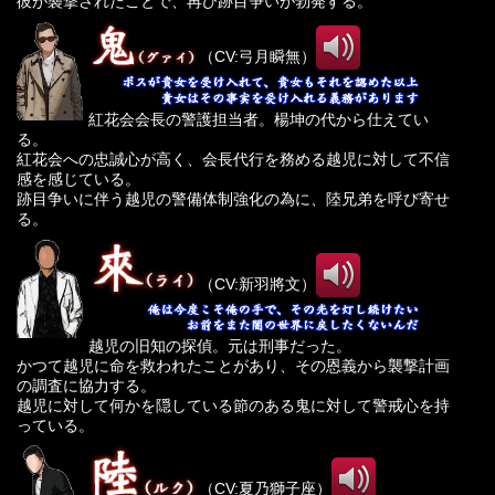
彼が襲撃されたことで、再び跡目争いが勃発する。
（CV:弓月瞬無）
紅花会会長の警護担当者。楊坤の代から仕えてい
る。
紅花会への忠誠心が高く、会長代行を務める越児に対して不信
感を感じている。
跡目争いに伴う越児の警備体制強化の為に、陸兄弟を呼び寄せ
る。
（CV:新羽將文）
越児の旧知の探偵。元は刑事だった。
かつて越児に命を救われたことがあり、その恩義から襲撃計画
の調査に協力する。
越児に対して何かを隠している節のある鬼に対して警戒心を持
っている。
（CV:夏乃獅子座）