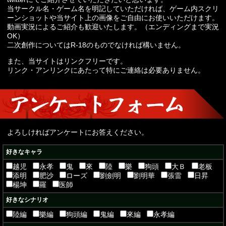
当サークル名・ゲーム名を明記していただければ、ゲーム内スクリ
ーンショットや当サイト上の画像をご自由にお使いいただけます。
動画実況によるご紹介も歓迎いたします。（エンディングまで実況
OK）
二次創作についてはR-18のものでなければ構いません。
また、当サイトはリンクフリーです。
リンク・アンリンクにあたって特にご連絡は必要ありません。
よろしければアンケートにお答えください。
好きなキャラ
越児
永孝
鬼
來
陸
樂
狗頭
大Ｂ
老板
添明
肥沙
ローズ
劉劍明
劉明華
張雷
日昇
楊坤
羅
医師
好きなシナリオ
陸編
樂編
狗頭編
鬼編
來編
永孝編