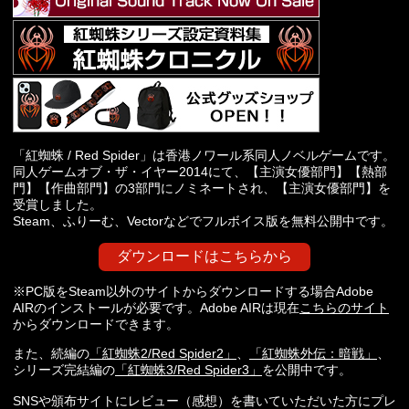
「紅蜘蛛 / Red Spider」は香港ノワール系同人ノベルゲームです。
同人ゲームオブ・ザ・イヤー2014にて、【主演女優部門】【熱部
門】【作曲部門】の3部門にノミネートされ、【主演女優部門】を
受賞しました。
Steam、ふりーむ、Vectorなどでフルボイス版を無料公開中です。
ダウンロードはこちらから
※PC版をSteam以外のサイトからダウンロードする場合Adobe
AIRのインストールが必要です。Adobe AIRは現在
こちらのサイト
からダウンロードできます。
また、続編の
「紅蜘蛛2/Red Spider2」
、
「紅蜘蛛外伝：暗戦」
、
シリーズ完結編の
「紅蜘蛛3/Red Spider3」
を公開中です。
SNSや頒布サイトにレビュー（感想）を書いていただいた方にプレ