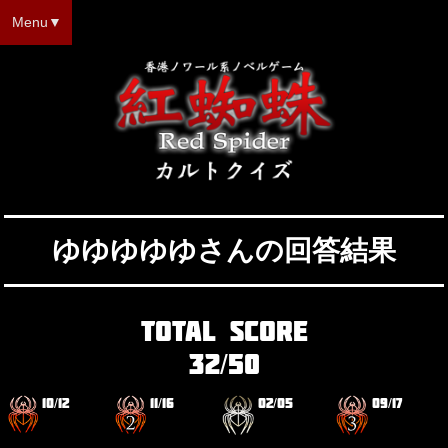
Menu
ゆゆゆゆゆ
さんの回答結果
TOTAL SCORE
32
50
/
紅蜘
10
/
12
紅蜘
11
/
16
紅蜘
02
/
05
紅蜘
09
/
17
蛛
蛛2
蛛外
蛛3
伝