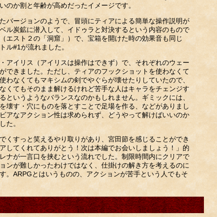
いのか割と年齢が高めだったイメージです。
たバージョンのようで、冒頭にティアによる簡単な操作説明が
ベル炭鉱に潜入して、イドゥラと対決するという内容のもので
（エスト２の「洞窟」）で、宝箱を開けた時の効果音も同じ
トル#1が流れました。
・アイリス（アイリスは操作はできず）で、それぞれのウェー
ができました。ただし、ティアのフックショットを使わなくて
使わなくてもマキシムの剣でやぐらが壊せたりしていたので、
なくてもそのまま解けるけれど苦手な人はキャラをチェンジす
るというようなバランスなのかもしれません。ギミックには、
を壊す・穴にものを落とすことで足場を作る、などがありまし
ビアなアクション性は求められず、どうやって解けばいいのか
した。
でくすっと笑えるやり取りがあり、宮田節を感じることができ
アしてくれてありがとう！次は本編でお会いしましょう！」的
レナが一言口を挟むという流れでした。制限時間内にクリアで
ョンが難しかったわけではなく、仕掛けの解き方を考えるのに
す。ARPGとはいうものの、アクションが苦手という人でもそ