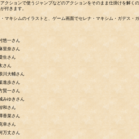
アクションで使うジャンプなどのアクションをそのまま仕掛けを解くの
スが付きます。
ス・マキシムのイラストと、ゲーム画面でセレナ・マキシム・ガデス・
】
村悠一さん
麻里奈さん
愛生さん
太さん
浪川大輔さん
葉進歩さん
方賢一さん
城みゆきさん
智和さん
澤香菜さん
克幸さん
河万丈さん