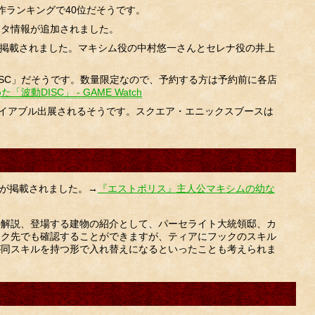
新作ランキングで40位だそうです。
クタ情報が追加されました。
事が掲載されました。マキシム役の中村悠一さんとセレナ役の井上
SC」だそうです。数量限定なので、予約する方は予約前に各店
DISC」 - GAME Watch
イアブル出展されるそうです。スクエア・エニックスブースは
事が掲載されました。→
『エストポリス』主人公マキシムの幼な
の解説、登場する建物の紹介として、パーセライト大統領邸、カ
ンク先でも確認することができますが、ティアにフックのスキル
が同スキルを持つ形で入れ替えになるといったことも考えられま