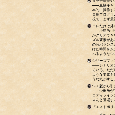
タッチ操作や
――直接キャ
本的に操作す
専用プログラ
視で、まず最
コレだけは外
――小島Pか
がクリアでき
ズル要素があ
の分バランス
けた時間をム
べるようなシ
シリーズファ
――シナリオ
ている。ただ
ような要素も
うな気がする
SFC版から
――受田氏が
ロディライン
ゃんと登場す
『エストポリ