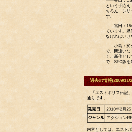
――受田：D
という手応え
ちろん、シリ
す。
――宮田：1
ています。媒
なければいけ
――小島：変
で、間違いな
く、新作とし
で、SFC版
過去の情報(2009/11/2
「エストポリス伝記」の
通りです。
発売日
2010年2月2
ジャンル
アクションR
内容としては、エスト