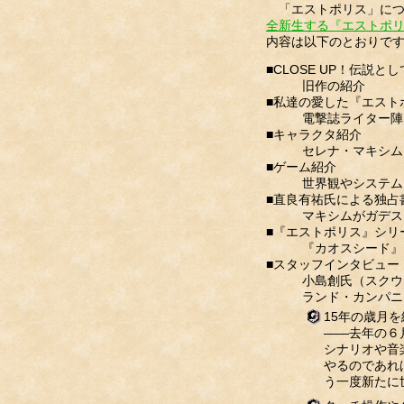
「エストポリス」について
全新生する『エストポ
内容は以下のとおりで
■CLOSE UP！伝説
旧作の紹介
■私達の愛した『エスト
電撃誌ライター陣
■キャラクタ紹介
セレナ・マキシム
■ゲーム紹介
世界観やシステム
■直良有祐氏による独占
マキシムがガデス
■『エストポリス』シリ
『カオスシード』
■スタッフインタビュー
小島創氏（スクウ
ランド・カンパニ
15年の歳月
――去年の６
シナリオや音
やるのであれ
う一度新たに