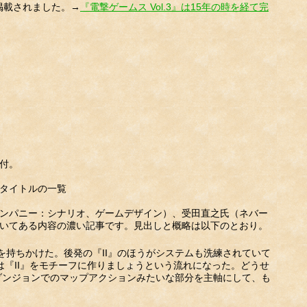
が掲載されました。→
『電撃ゲームス Vol.3』は15年の時を経て完
付。
タイトルの一覧
ンパニー：シナリオ、ゲームデザイン）、受田直之氏（ネバー
いてある内容の濃い記事です。見出しと概略は以下のとおり。
持ちかけた。後発の『II』のほうがシステムも洗練されていて
は『II』をモチーフに作りましょうという流れになった。どうせ
ダンジョンでのマップアクションみたいな部分を主軸にして、も