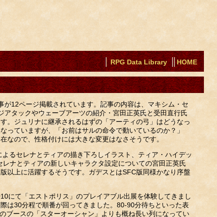
RPG Data Library
HOME
特集記事が12ページ掲載されています。記事の内容は、マキシム・セ
ジアタックやウェーブアーツの紹介・宮田正英氏と受田直行氏
ます。ジュリナに継承されるはずの「アーティの弓」はどうなっ
になっていますが、「お前はサルの命令で動いているのか？」
健在なので、性格付けには大きな変更はなさそうです。
直良氏によるセレナとティアの描き下ろしイラスト、ティア・ハイデッ
セレナとティアの新しいキャラクタ設定についての宮田正英氏
版以上に活躍するそうです。ガデスとはSFC版同様かなり序盤
010にて「エストポリス」のプレイアブル出展を体験してきまし
際は30分程で順番が回ってきました。80-90分待ちといった表
のブースの「スターオーシャン」よりも概ね長い列になってい