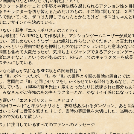
２画面構成などDSならではの特色について
ラクターを動かすことで手応えや爽快感を感じられるアクション性を目
るキャラクターを切り替えるためだけのもの。ボス戦に関しては、２画
ムで動いている。ザコは力押しでもなんとかなるけど、ボスはちゃんと
初にデザインから決めている。
せない！新生『エストポリス』のこだわり
らは最初に「A-RPGとして作る以上、アクションゲームユーザーが満
ない・楽しめないようなゲームは絶対に作らないでください」と言われ
るからという理由で動きを抑制したのではアクションにした意味がない
調整も含めて大変だったが、気持ちよくジャンプできるアクションゲー
ダにさせない」というのがあるので、RPGとしてのキャラクターを成
ステムにしている。
ンなら誰もが気になるSFC版との関連性は？
は『II』がベースだが、『I』や『II』の世界と今回の冒険の舞台とで
し、意図的に『II』と同じセリフをしゃべらせている部分もあるなど、
残している。（脚本の宮田氏は）歳をとったなりに洗練された部分もあ
。みなさんがご存知のあのキャラクターとか、かなりイイ感じになって
引き継いだ『エストポリス』らしさとは？
“宮田ワールド”と呼ぶシナリオと、攻略感あふれるダンジョン、あと音楽
はいじらずに音質を変えたりして、当時の雰囲気を大切にした。当時のユー
るので安心して欲しい。
ス』に注目しているすべてのファンへのメッセージ