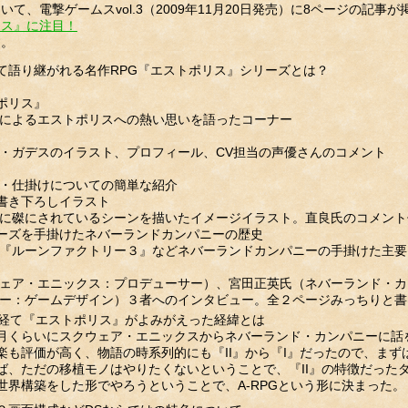
、電撃ゲームスvol.3（2009年11月20日発売）に8ページの記事
リス』に注目！
す。
として語り継がれる名作RPG『エストポリス』シリーズとは？
ポリス』
によるエストポリスへの熱い思いを語ったコーナー
・ガデスのイラスト、プロフィール、CV担当の声優さんのコメント
・仕掛けについての簡単な紹介
書き下ろしイラスト
に磔にされているシーンを描いたイメージイラスト。直良氏のコメント
ーズを手掛けたネバーランドカンパニーの歴史
『ルーンファクトリー３』などネバーランドカンパニーの手掛けた主要
ェア・エニックス：プロデューサー）、宮田正英氏（ネバーランド・カ
ー：ゲームデザイン）３者へのインタビュー。全２ページみっちりと書
を経て『エストポリス』がよみがえった経緯とは
月くらいにスクウェア・エニックスからネバーランド・カンパニーに話を
楽も評価が高く、物語の時系列的にも『II』から『I』だったので、まず
ば、ただの移植モノはやりたくないということで、『II』の特徴だった
世界構築をした形でやろうということで、A-RPGという形に決まった。