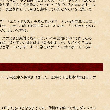
リス』ですが、ボク自身は昔ながらの『エストポリス』なんだな
激も感じてもらえる作品に仕上がってきていると思います。も
で、完全新作としてもぜひ期待していただきたいなと思いま
トで「『エストポリス』を遊んでいます」といった文章も目にし
すね。ファンの声は確実に届いていたので、「これはもう作ら
んでほしいですね。
ーズのよさは絶対に残そうというのを念頭において作ったの
イに、尖っていた部分はより尖らせました。リメイクではな
なと思っています。すごく楽しいゲームに仕上がっているの
に4ページの記事が掲載されました。記事による基本情報は以下の
作り直したものとなるようです。仕掛けを解いて進むダンジョン