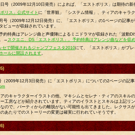
4日号（2009年12月10日発売）によれば、「エストポリス」は期待の
トポリス」公式サイト
に「世界観」「システム情報」、ティアのキャラ
月号（2009年12月12日発売）に、「エストポリス」の1ページの記
タビューが収録されています。
予約特典はアレンジ曲と声優陣によるミニドラマが収録された「波動DI
。→
スクエニ、DS「エストポリス」。予約特典はアレンジ曲などを収めた「波動
張メッセで開催されるジャンプフェスタ2010
にて、「エストポリス」がプレ
ホールに開設されます
。
5)
日号（2009年12月3日発売）に「エストポリス」についての2ページの記
om
ィアのキャラクターイラストの他、マキシムとセレナ・ティアのスキル
リー工房などが紹介されています。ティアのイラストとスキルは上記リ
うなので、パーティからの離脱がない可能性も出てきました。レクサス
そのあたりでのストーリーの変更は確実に行われていそうです。
6)