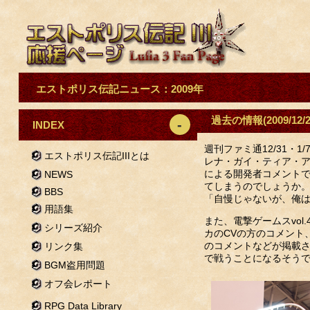
エストポリス伝記ニュース：2009年
過去の情報(2009/12/2
INDEX
週刊ファミ通12/31・
エストポリス伝記IIIとは
レナ・ガイ・ティア・ア
による開発者コメント
NEWS
てしまうのでしょうか
BBS
「自慢じゃないが、俺
用語集
また、電撃ゲームスvo
シリーズ紹介
カのCVの方のコメント
のコメントなどが掲載さ
リンク集
で戦うことになるそう
BGM盗用問題
オフ会レポート
RPG Data Library