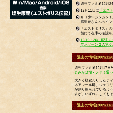
週刊ファミ通12月2
12月11日に
「エス
月刊少年ガンガン１
麻里奈さんへのイン
「エストポリス」の
舗にて在庫の確認を
12/19・20に幕
展示ゾーン２の第６
過去の情報(2009/12/0
週刊ファミ通12月17
じみが登場 - ファミ通.c
大きく様変わりしたテ
ネアマール邸、ジェフ
が割り振られているよ
すが、いずれにしても
過去の情報(2009/11/2