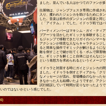
ました。並んでいる人はかつてのファンが多
出展物は、ジャンプフェスタ専用に作成され
入り、攫われたジェシカを助けるためにタン
した。音楽は前作のダンジョンの音楽と同じ
（「アイテム」）でした。イドゥラ戦ではバ
パーティメンバーはマキシム・ガイ・ティア
ブアーツを活かしたギミックを体験すること
もジャンプで移動できたりガイのハンマーを
アクションが得意な人ならキャラチェンジし
ると簡単な操作でギミックが解けるようにな
敵を倒すことで鍵が出てくる・ボムで障害物
た。ギミックを解くこと自体にはそんなにシ
という発想力を求められるというイメージで
イドゥラと対面する時にガイとジェシカの間
ました。イドゥラを倒すとティアから「クリ
なメッセージが流れ、登場機会のなかったセ
きなかった人も結構いたようですが、アクシ
試行錯誤していて時間が足りなかったようで
ないのではないかという感じでした。
6)