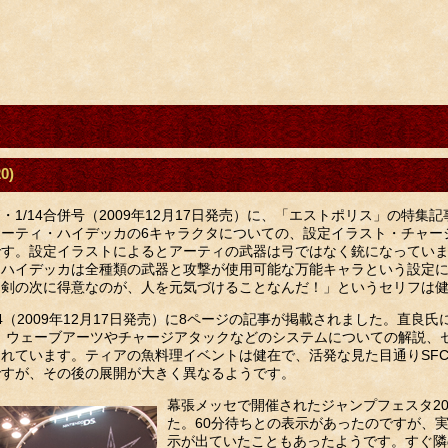
0)
1/7・1/14合併号（2009年12月17日発売）に、「エストポリス」の
ーティ・ハイデッカの6キャラクタについての、設定イラスト・チャー
です。設定イラストによるとアーティの武器は弓ではなく銃になってい
。ハイデッカは全種類の武器と攻撃が使用可能な万能キャラという設定
は剣の次に得意なのが、人を元気づけることなんだ！」というセリフは
l.4（2009年12月17日発売）に8ページの記事が掲載されました。
、ウェーブアーツやチャージアタックなどのシステムについての解説、
れています。ティアの魚料理イベントは健在で、活発な見た目通りSFC
ですが、その後の展開が大きく異なるようです。
幕張メッセで開催されたジャンプフェスタ2
た。60分待ちとの表示があったのですが、実
示が出ていたこともあったようです。すぐ隣