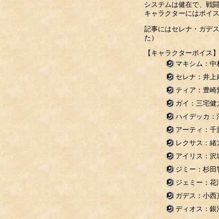
システムは健在で、戦闘
キャラクターにはボイ
記事にはセレナ・ガデ
た）
【キャラクターボイス
マキシム：中
セレナ：井上
ティア：豊崎
ガイ：三宅健
ハイデッカ：
アーティ：千
レクサス：緒
アイリス：沢
ジミー：杉田
ジェミー：花
ガデス：小西
ディオス：銀