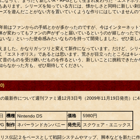
Sになって、まったく新しいA・RPGとして生まれ変わった『エストポ
もあります。シリーズを知っている方には、懐かしさと同時に新しい刺
ーズを遊んだことがない方を置いていくような作りにはしていませんの
5年前はファンからの手紙とかが多かったのですが、今はインターネッ
体が変わってもファンの声がずっと届いているというのが嬉しかったで
ないな」といった使命感みたいなものを持って開発しました。ぜひ楽し
えました。かなりガッツリと変えて新作になっています。だけど、シリ
く『エストポリス』であるとは思います。荒さが目立ったところはキレ
て昔のものを受け継いだものを作るという、新しいことに挑戦できたか
を知らなかった方も、ぜひ期待してください。
0)
最新作について週刊ファミ通12月3日号（2009年11月19日発売）
5日
機種
価格
5980円
Nintendo DS
PG
制作
ネバーランドカンパニー
発売元
スクウェア・エニックス
ポリス伝記２をベースとして戦闘システムやマップ、脚本などを新たに