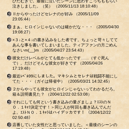
ひたむきで。最後に泣いたシーンに思わすこっちももらい
泣きしました。（笑）
（2005/11/13 18:10:48）
Ⅱからやったけどセレナのが好み
（2005/11/09
23:05:44）
まぁ、ヒロインじゃないのは確かだな・・・
（2005/04/30
19:08:27）
×３↓と×４↓の書き込みをした者です。ちょっと苛々してて
あんな事を書いてしまいました。ティアファンの方ごめん
なさいm(__)m
（2005/04/27 23:54:43）
彼女だけレベルがとても低かったです……（すぐ死ん
で）。だけどそんな彼女が好きです
（2005/04/26
17:19:48）
最近ﾚﾍﾞﾙ99にしました。マキシムとセレナは戦闘不能にし
てた・・・（ガイは帰省中）
（2005/03/21 14:32:45）
２からやっても彼女がヒロインじゃないってわかるだろ。
箱＆説明書見た？
（2004/12/22 02:53:08）
それにしても何という書き込みの量ざましょ？ｴｽﾄのＮ
Ｏ．１ｷｬﾗ決定です！＞同じ人が何回も書き込んでんだ
よ。ｴｽﾄＮＯ．１ｷｬﾗはハイデッカです！
（2004/12/22
02:50:48）
店番していた女性だと思っていました。＜最後のシーンの