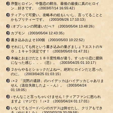
序盤ヒロイン、中盤恋の鞘当、最後の最後に真のヒロイ
ン…好きです。
（2003/07/14 16:55:42）
ティアって可愛い。攻略本の絵もいいし、言ってることと
かもプリティーです。
（2003/06/26 17:10:13）
↓オプションの間違いだべ？
（2003/05/04 13:48:26）
カプモン
（2003/05/04 12:43:35）
書き込みおよそ100個
（2003/05/03 10:22:52）
それにしても何という書き込みの量ざましょ？エストのＮ
Ｏ．１キャラ決定です！
（2003/05/03 01:47:31）
本編とおまけだと１８０度性格が違う。すっかり恋に臆病
になった感じ．．．（悲）。
（2003/04/25 01:10:17）
２からやるとショックだよねー。絶対ヒロインだと思った
のに。
（2003/04/25 01:03:15）
↓×２ 「沈黙の遺跡」のハイデッカはハイデッカじゃありま
せん（送信失敗したよ－－ん）。
（2003/04/24
01:18:05）
↓そんなこと言っちゃいけません！ティアファンに怒られ
ますよ（マジで）！↓×２
（2003/04/24 01:17:01）
いなくてもゴードバンのガデスは倒せたし、クリアもでき
る（やりました）
（2003/03/29 20:09:58）