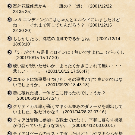
案外花嫁修業かも・・・誰の？（爆）
（2001/12/22
23:35:25）
↓×５ エンディングにはちゃんとエルシドにいましたけど
ね・・・それまで何してたんだろう？
（2001/12/15
22:30:20）
もしかしたら、沈黙の遺跡ででるかもね。
（2001/12/14
18:03:10）
「3」がでたら是非ヒロインに！無いですよね...（がっくし
（2001/10/15 15:17:20）
硬い話が続いたせいか、まったくかきこまれて無い・・・
悲しい・・・。
（2001/10/12 17:56:47）
エルシドに無事帰りつけた。その事実だけで良いのではな
いでしょうか。
（2001/09/20 18:43:18）
恋に破れた後、一体どこに行ったのでしょうか？
（2001/06/19 11:47:24）
クリティカル率が高くマキシム並みのダメージを叩出して
いました。私だけかな？
（2001/04/28 22:07:16）
ティアは冒険に参加する戦士ではなく、平和に暮らす街娘
が似合っていたような気が。
（2001/04/12 03:00:01）
ティアはゲームのラストで涙したけどもしやマキシムが帰