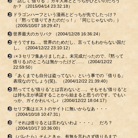
「話して“借りる”」ガキ大将とどっちがひどいのだろう
か？
（2015/04/14 23:32:18）
ドラゴンハーフという漫画とどっちが先でしたっけ？
（「黙って借りてきたのだっ！」「同じじゃないの」）
（2005/10/07 18:29:47）
世界最大のカリパク
（2004/12/28 16:36:24）
そうですね…。世界のためだし、言ってもわからない国だ
し。
（2004/12/22 23:10:12）
↓×３セリフ集ありましたよ。未完成だったので、｢黙って
借りる｣のところは無かったけど……
（2004/12/22
22:59:50）
「あくまでも自分は盗ってない」という事での「借りる」
表現なのでしょう(笑)。
（2004/12/22 21:39:40）
黙ってても“借りる”とは言わないと…。そもそも“借りる”と
は持ち主が承諾することから始まると思うのです。でもい
っか、ガイかわいいし♪
（2004/12/22 18:04:17）
セリフ集はエストのサイトに無いからなあ・・・
（2004/10/18 10:47:31）
「それは借りるとは言わないわよ・・・」 だろ？
（2004/10/17 10:36:00）
（バレたら）そんときゃ、有無を言わさず借りるまで