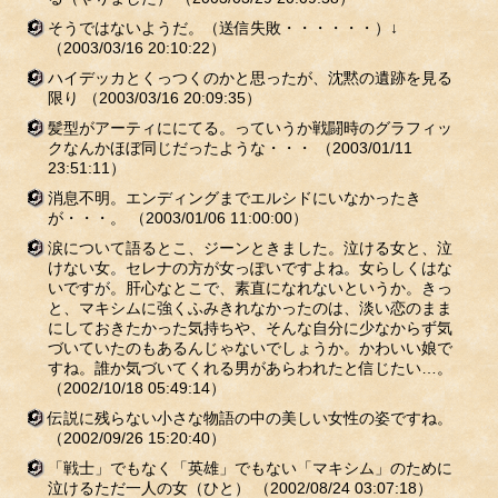
そうではないようだ。（送信失敗・・・・・・）↓
（2003/03/16 20:10:22）
ハイデッカとくっつくのかと思ったが、沈黙の遺跡を見る
限り
（2003/03/16 20:09:35）
髪型がアーティににてる。っていうか戦闘時のグラフィッ
クなんかほぼ同じだったような・・・
（2003/01/11
23:51:11）
消息不明。エンディングまでエルシドにいなかったき
が・・・。
（2003/01/06 11:00:00）
涙について語るとこ、ジーンときました。泣ける女と、泣
けない女。セレナの方が女っぽいですよね。女らしくはな
いですが。肝心なとこで、素直になれないというか。きっ
と、マキシムに強くふみきれなかったのは、淡い恋のまま
にしておきたかった気持ちや、そんな自分に少なからず気
づいていたのもあるんじゃないでしょうか。かわいい娘で
すね。誰か気づいてくれる男があらわれたと信じたい…。
（2002/10/18 05:49:14）
伝説に残らない小さな物語の中の美しい女性の姿ですね。
（2002/09/26 15:20:40）
「戦士」でもなく「英雄」でもない「マキシム」のために
泣けるただ一人の女（ひと）
（2002/08/24 03:07:18）