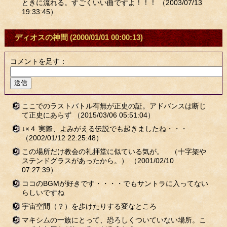
ときに流れる。すごくいい曲ですよ！！！
（2003/07/13
19:33:45）
ディオスの神間
(2000/01/01 00:00:13)
コメントを足す：
ここでのラストバトル有無が正史の証。アドバンスは断じ
て正史にあらず
（2015/03/06 05:51:04）
↓×４ 実際、よみがえる伝説でも起きましたね・・・
（2002/01/12 22:25:48）
この場所だけ教会の礼拝堂に似ている気が。 （十字架や
ステンドグラスがあったから。）
（2001/02/10
07:27:39）
ココのBGMが好きです・・・・でもサントラに入ってない
らしいですね
宇宙空間（？）を歩けたりする変なところ
マキシムの一族にとって、恐ろしくついていない場所。こ