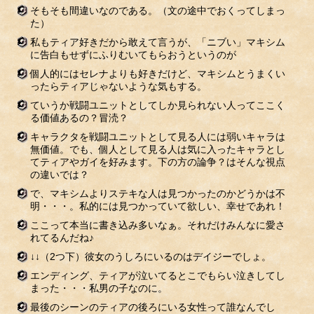
そもそも間違いなのである。（文の途中でおくってしまっ
た）
私もティア好きだから敢えて言うが、「ニブい」マキシム
に告白もせずにふりむいてもらおうというのが
個人的にはセレナよりも好きだけど、マキシムとうまくい
ったらティアじゃないような気もする。
ていうか戦闘ユニットとしてしか見られない人ってここく
る価値あるの？冒涜？
キャラクタを戦闘ユニットとして見る人には弱いキャラは
無価値。でも、個人として見る人は気に入ったキャラとし
てティアやガイを好みます。下の方の論争？はそんな視点
の違いでは？
で、マキシムよりステキな人は見つかったのかどうかは不
明・・・。私的には見つかっていて欲しい、幸せであれ！
ここって本当に書き込み多いなぁ。それだけみんなに愛さ
れてるんだね♪
↓↓（2つ下）彼女のうしろにいるのはデイジーでしょ。
エンディング、ティアが泣いてるとこでもらい泣きしてし
まった・・・私男の子なのに。
最後のシーンのティアの後ろにいる女性って誰なんでし