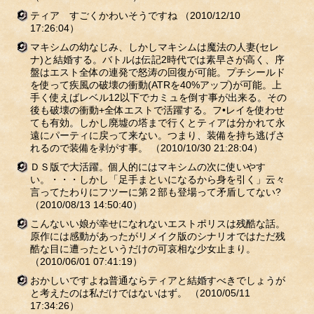
ティア すごくかわいそうですね
（2010/12/10
17:26:04）
マキシムの幼なじみ、しかしマキシムは魔法の人妻(セレ
ナ)と結婚する。バトルは伝記2時代では素早さが高く、序
盤はエスト全体の連発で怒涛の回復が可能。プチシールド
を使って疾風の破壊の衝動(ATRを40%アップ)が可能。上
手く使えばレベル12以下でカミュを倒す事が出来る。その
後も破壊の衝動+全体エストで活躍する。フ•レイを使わせ
ても有効。しかし廃墟の塔まで行くとティアは分かれて永
遠にパーティに戻って来ない。つまり、装備を持ち逃げさ
れるので装備を剥がす事。
（2010/10/30 21:28:04）
ＤＳ版で大活躍。個人的にはマキシムの次に使いやす
い。・・・しかし「足手まといになるから身を引く」云々
言ってたわりにフツーに第２部も登場って矛盾してない?
（2010/08/13 14:50:40）
こんないい娘が幸せになれないエストポリスは残酷な話。
原作には感動があったがリメイク版のシナリオではただ残
酷な目に遭ったというだけの可哀相な少女止まり。
（2010/06/01 07:41:19）
おかしいですよね普通ならティアと結婚すべきでしょうが
と考えたのは私だけではないはず。
（2010/05/11
17:34:26）