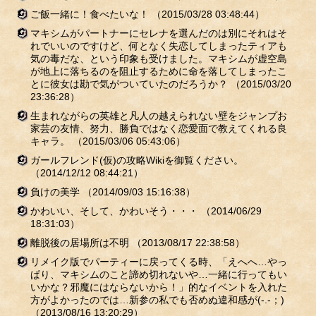
ご飯一緒に！食べたいな！
（2015/03/28 03:48:44）
マキシムがパートナーにセレナを選んだのは別にそれはそ
れでいいのですけど、何となく失恋してしまったティアも
気の毒だな、という印象も受けました。マキシムが虚空島
が地上に落ちるのを阻止するために命を落してしまったこ
とに彼女は勘で気がついていたのだろうか？
（2015/03/20
23:36:28）
生まれながらの英雄と凡人の越えられない壁をジャンプお
家芸の友情、努力、勝負ではなく恋愛面で教えてくれる良
キャラ。
（2015/03/06 05:43:06）
ガールフレンド(仮)の攻略Wikiを御覧ください。
（2014/12/12 08:44:21）
負けの美学
（2014/09/03 15:16:38）
かわいい、そして、かわいそう・・・
（2014/06/29
18:31:03）
離脱後の居場所は不明
（2013/08/17 22:38:58）
リメイク版でパーティーに戻ってくる時、「えへへ…やっ
ぱり、マキシムのこと諦め切れないや…一緒に行ってもい
いかな？邪魔にはならないから！」的なイベントを入れた
方がよかったのでは…新参の私でも否めぬ違和感が(-.-；)
（2013/08/16 13:20:29）