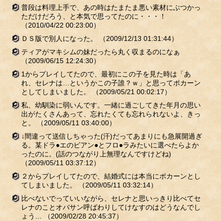
普段は料理上手で、あの時はたまたま悪い素材にぶつかっ
ただけだろう、と本気で思ってたのに・・・！
（2010/04/22 00:23:00）
ＤＳ版で別人になった。
（2009/12/13 01:31:44）
ティアがマキシムの妹だったら丸く収まるのになぁ
（2009/06/15 12:24:30）
1からプレイしてたので、最初にこの子を見た時は「あ
れ、セレナは…というかこの子誰？ｗ」と思ってポカーン
としてしまいました。
（2009/05/21 00:02:17）
私、幼馴染に弱いんです。一緒に過ごしてきた年月の思い
出がたくさんあって、忘れたくても忘れられないよ、きっ
と。
（2009/05/11 03:40:00）
↓間違って送信しちゃった(汗)だってあまりにも急展開過ぎ
る。某ドラ●エのビアン●とフロ●ラみたいに選べたらよか
ったのに。(話のつながり上無理なんですけどね)
（2009/05/11 03:37:12）
２からプレイしてたので、結婚式には本当にポカーンとし
てしまいました。
（2009/05/11 03:32:14）
比べないでっていいながら、セレナと思いっきり比べてセ
レナのことオバサン呼ばわりしてけなすのはどうなんでし
ょう…
（2009/02/28 20:45:37）