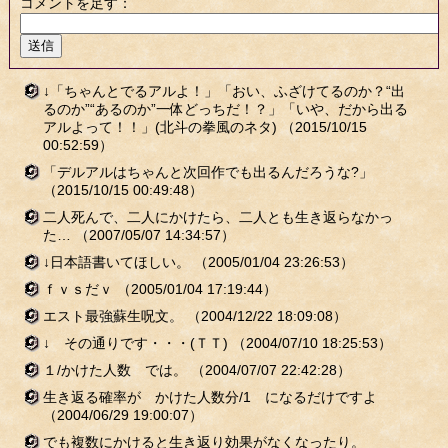
コメントを足す：
↓「ちゃんとでるアルよ！」「おい、ふざけてるのか？“出
るのか”“あるのか”一体どっちだ！？」「いや、だから出る
アルよって！！」(北斗の拳風のネタ)
（2015/10/15
00:52:59）
「デルアルはちゃんと次回作でも出るんだろうな?」
（2015/10/15 00:49:48）
二人死んで、二人にかけたら、二人とも生き返らなかっ
た…
（2007/05/07 14:34:57）
↓日本語書いてほしい。
（2005/01/04 23:26:53）
ｆｖｓだｖ
（2005/01/04 17:19:44）
エスト最強蘇生呪文。
（2004/12/22 18:09:08）
↓ その通りです・・・(ＴＴ)
（2004/07/10 18:25:53）
１/かけた人数 では。
（2004/07/07 22:42:28）
生き返る確率が かけた人数分/1 になるだけですよ
（2004/06/29 19:00:07）
でも複数にかけると生き返り効果がなくなったり。