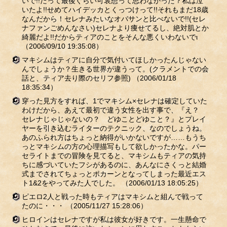
いで!!だって最後ぐらい可哀想って思わなかった？私は泣
いたよ!!せめてハイデッカとくっつけって!!それもまだ18歳
なんだから！セレナみたいなオバサンと比べないで!!(セレ
ナファンごめんなさい)セレナより痩せてるし、絶対肌とか
綺麗だよ!!だからティアのことをそんな悪くいわないでι
（2006/09/10 19:35:08）
マキシムはティアに自分で気付いてほしかったんじゃない
んでしょうか？生きる世界が違うって。(クラメントでの会
話と、ティア去り際のセリフ参照)
（2006/01/18
18:35:34）
穿った見方をすれば、1でマキシム×セレナは確定していた
わけだから、あえて最初で違う女性を出す事で、『え？
セレナじゃじゃないの？ どゆことどゆこと？』とプレイ
ヤーを引き込むライターのテクニック、なのでしょうね。
あのふられ方はちょっと納得がいかないですが……もうち
っとマキシムの方の心理描写もして欲しかったかな。パー
セライトまでの冒険を見てると、マキシムもティアの気持
ちに感づいていたフシがあるのに、あんなにさくっと結婚
式までされてちょっとポカーンとなってしまった最近エス
ト1&2をやってみた人でした。
（2006/01/13 18:05:25）
ピエロ2人と戦った時もティアはマキシムと組んで戦って
たのに・・・
（2005/11/27 15:28:06）
ヒロインはセレナですが私は彼女が好きです。一生懸命で