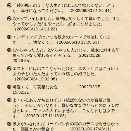
「砂の城」のような人生だけは歩んで欲しくない。どう
か、幸せになってください。
（2002/06/30 01:24:41）
2からプレイしました。最初は女々しくて嫌いでした。1も
やってからまた2をやったら、好きになりました。
（2002/06/13 14:11:22）
エンディングではいつも彼女のシーンで号泣していま
す・・・。切なくて。
（2002/06/10 19:39:53）
1からやった人と、2からやった人とじゃ、彼女に対する印
象ってかなり変わるんだろうね。
（2002/03/26
20:48:35）
エストⅠには出てこなかったけど、エストⅡにはこういう
女の子もいたんだよっていう感じの娘でした。
（2002/03/24 15:32:08）
可愛くて、可哀相な女性・・・。
（2002/02/15
15:32:21）
よくいるありがちヒロイン（結ばれないのが普通と違
う）。セレナがいなきゃ、嫌いな女１位だったのに（１位
はセレナ。ファンの人すいません）。こんなわしは女で
す。
（2002/01/17 11:15:08）
彼女がいなければゴードバン西の塔のガデスは倒せなかっ
た。回復とかの都合で・・・
（2002/01/06 17:48:11）