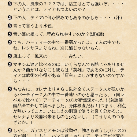
下の人、風来の？？？では、店主はとても強いぞ。・・・
ということは、ティアもつよいのか？
下の人、ティアに何か恨みでもあるのかしら・・・（汗）
青って言うより水色。
青い髪の娘って...苛められやすいのか？(涙)(謎)
でも、パーティーの中で一番弱かったよ。７人の中でも
ね。レクサスよりもね。別に酷じゃないもん。
店主って「風来の・・・・」みたい。
マキシム達と比べるのは、いくらなんでも酷じゃありませ
んか？曲がりなりにも彼らは『英雄』であるのに対し、テ
ィアは武術の心得がある『店主』にしかすぎないのですか
ら・・・
ちなみに、セレナよりＡＧＬ以外全てステータスが低いか
らパーティー７人の中で一番速いのかと思ったら、（同レ
ベルで比べて）アーティー の方が断然速かった！(勿論装
備品全て外して調べました。身体検査だね！)つまり、利点
が無いってこと。いにしえの洞窟で使うと良く分かるよ。
セレナより装備出来るものも少ないし。（こうりんのつる
ぎとか。）
しかし、ガデスとアモンは波動や、強さも違うし(ガデスの
方が弱し。）もし、ハンス君じゃなくて、ティアが北東の