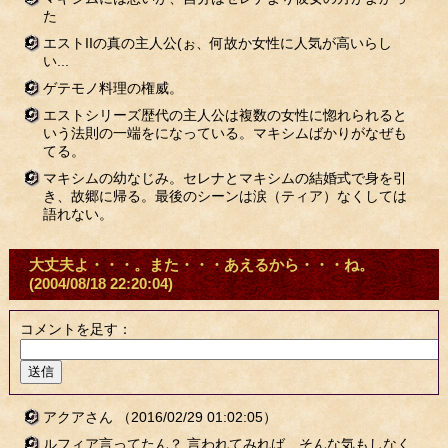
た
エストIIの真の主人公(ぉ、何故か女性に人気が高いらし
い...
ゲテモノ料理の権威。
エストシリーズ歴代の主人公は複数の女性に惚れられると
いう法則の一端をになっている。マキシムばかりがなぜも
てる。
マキシムの幼なじみ。セレナとマキシムの結婚式で身を引
き、故郷に帰る。最後のシーンは涙（ティア）なくしては
語れない。
大丈夫よ・・・。また・・・あえるから・・・ね。
(2004/08/18 22:20:04)
コメントを足す：
アクアさん
（2016/02/29 01:02:05）
ルフィア言ってたん？ 言われてみれば、そんな気もしなく