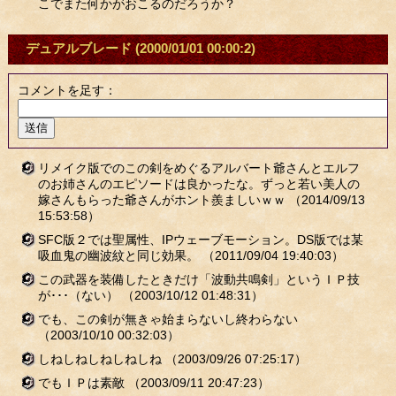
こでまた何かがおこるのだろうか？
デュアルブレード
(2000/01/01 00:00:2)
コメントを足す：
リメイク版でのこの剣をめぐるアルバート爺さんとエルフ
のお姉さんのエピソードは良かったな。ずっと若い美人の
嫁さんもらった爺さんがホント羨ましいｗｗ
（2014/09/13
15:53:58）
SFC版２では聖属性、IPウェーブモーション。DS版では某
吸血鬼の幽波紋と同じ効果。
（2011/09/04 19:40:03）
この武器を装備したときだけ「波動共鳴剣」というＩＰ技
が･･･（ない）
（2003/10/12 01:48:31）
でも、この剣が無きゃ始まらないし終わらない
（2003/10/10 00:32:03）
しねしねしねしねしね
（2003/09/26 07:25:17）
でもＩＰは素敵
（2003/09/11 20:47:23）