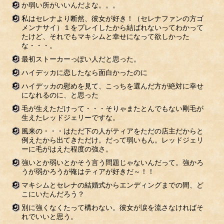
か弱い所がいいんだよな。。。
私はセレナより断然、彼女が好き！（セレナファンの方ゴ
メンナサイ）１をプレイしたから結ばれないってわかって
たけど、それでもマキシムと幸せになって欲しかった
な・・・。
最初ストーカーっぽい人だと思った。
ハイデッカに恋したなら面白かったのに
ハイデッカの慰めを見て、こっちを選んだ方が絶対に幸せ
になれるのに、と思った
毛が生えただけって・・・そりゃまたとんでもない剛毛が
生えたレッドジェリーですな。
風来の・・・はただ下の人がティアをただの店主だからと
例えたから出てきただけ。だって弱いもん。レッドジェリ
ーに毛がはえた程度の強さ。
強いとか弱いとかそう言う問題じゃないんだって。強かろ
うが弱かろうが俺はティアが好きだ～！！
マキシムとセレナの結婚式からエンディングまでの間、ど
こにいたんだろう？
別に強くなくたって構わない。彼女が涙を流さなければそ
れでいいと思う。