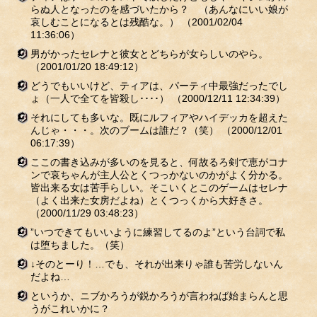
らぬ人となったのを感づいたから？ （あんなにいい娘が
哀しむことになるとは残酷な。）
（2001/02/04
11:36:06）
男がかったセレナと彼女とどちらが女らしいのやら。
（2001/01/20 18:49:12）
どうでもいいけど、ティアは、パーティ中最強だったでし
ょ（一人で全てを皆殺し････）
（2000/12/11 12:34:39）
それにしても多いな。既にルフィアやハイデッカを超えた
んじゃ・・・。次のブームは誰だ？（笑）
（2000/12/01
06:17:39）
ここの書き込みが多いのを見ると、何故るろ剣で恵がコナ
ンで哀ちゃんが主人公とくつっかないのかがよく分かる。
皆出来る女は苦手らしい。そこいくとこのゲームはセレナ
（よく出来た女房だよね）とくつっくから大好きさ。
（2000/11/29 03:48:23）
”いつできてもいいように練習してるのよ”という台詞で私
は堕ちました。（笑）
↓そのとーり！…でも、それが出来りゃ誰も苦労しないん
だよね…
というか、ニブかろうが鋭かろうが言わねば始まらんと思
うがこれいかに？