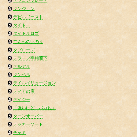
ドラゴンブレード
ダンジョン
デビルゴースト
タイトー
タイトルロゴ
てんへのいのり
タプローズ
デラーフ宰相閣下
デルデル
タンベル
テイルイリュージョン
ティアの店
デイジー
「強いけど…バカね」
ターンオーバー
デッカーソード
チャミ