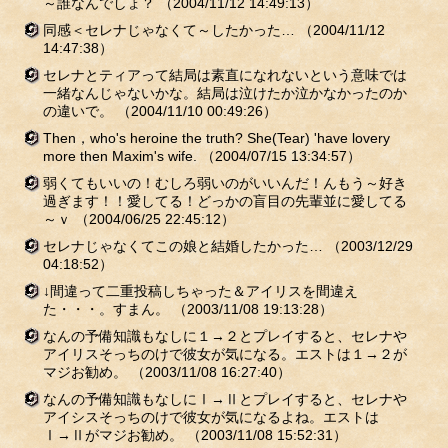
～誰なんでしょ？
（2004/11/12 14:49:13）
同感＜セレナじゃなくて～したかった…
（2004/11/12
14:47:38）
セレナとティアって結局は素直になれないという意味では
一緒なんじゃないかな。結局は泣けたか泣かなかったのか
の違いで。
（2004/11/10 00:49:26）
Then，who's heroine the truth? She(Tear) 'have lovery
more then Maxim's wife.
（2004/07/15 13:34:57）
弱くてもいいの！むしろ弱いのがいいんだ！んもう～好き
過ぎます！！愛してる！どっかの盲目の先輩並に愛してる
～ｖ
（2004/06/25 22:45:12）
セレナじゃなくてこの娘と結婚したかった…
（2003/12/29
04:18:52）
↓間違って二重投稿しちゃった＆アイリスを間違え
た・・・。すまん。
（2003/11/08 19:13:28）
なんの予備知識もなしに１→２とプレイすると、セレナや
アイリスそっちのけで彼女が気になる。エストは１→２が
マジお勧め。
（2003/11/08 16:27:40）
なんの予備知識もなしにⅠ→Ⅱとプレイすると、セレナや
アイシスそっちのけで彼女が気になるよね。エストは
Ⅰ→Ⅱがマジお勧め。
（2003/11/08 15:52:31）