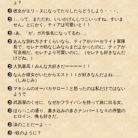
ょ？
彼女がエリ－ヌになってたりしたらどうしよう・・・。
↓…って、まただわ。いいかげんしつこいっすね。すいま
せん。とにかく、ティアは可愛いと！！
↓あ、「が」ガ片仮名になってるわ…。
あんな別れ方さすくらいなら、ティアがパーセライト軍隊
長で、セレナガ幼なじみならまだよかったのに。ティアが
可哀相だ。セレナより可愛いのに。（セレナも好きなんだ
けどね。）
人気最高！みんな大好きだーーーー！！
なんか彼女がいたからエストＩＩが好きなんだよね……
（しみじみ）
マキシムのオーバカヤロー！と怒ったのは私だけではない
ようで
武器屋のくせに、なぜかフライパンを持って旅に出る女。
ほら↑↓この通り、書き込みの多さナンバー１なⅡの序盤の
ヒロイン。俺も好きだ。
涙のことだーよ・・
↑蚊のように？