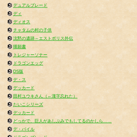
デュアルブレード
ディ
ディオス
チャタムの村の子供
沈黙の遺跡～エストポリス外伝
嘆願書
トレジャーソナー
ドラゴンエッグ
DS版
デ・ス
デッカード
田村ユウキさん（←漢字忘れた）
たいこシリーズ
デッカード
どっかで、巨人があしぶみでもしてるのかしら……
デ・バイル