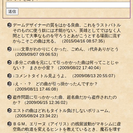
デームデザイナーの質をはかる良曲。これをラストバトル
そのものに使う奴には才能がない。英雄としてではなく人
間として大事なものを守ろうとあがこうとする場面に流す
からこそこの曲は光る。
（2015/04/16 08:57:35）
↓↓↓↓文章がわかりにくかった、ごめん、↓代弁ありがとう
（2009/09/07 09:06:53）
↓多分この曲を元にして引っかかった曲は何ってことじゃ
ない？ まさか小室？
（2009/08/22 17:40:04）
↓コメントタイトル見ようよ。
（2009/08/13 20:55:07）
↓え・・？ どの曲が引っ掛かったんですか？
（2009/08/11 17:46:08）
盗作問題に引っかかった曲、超名曲だから盗作されたの
か？
（2009/06/15 12:36:02）
エストの曲はどれもタイトル負けしないボリューム。
（2005/08/24 23:34:22）
ＢＧＭ。エリーヌ（アイリス）の残留波動がマキシムに虚
空島の軌道を変えるヒントを教えているとき、魔石を壊す