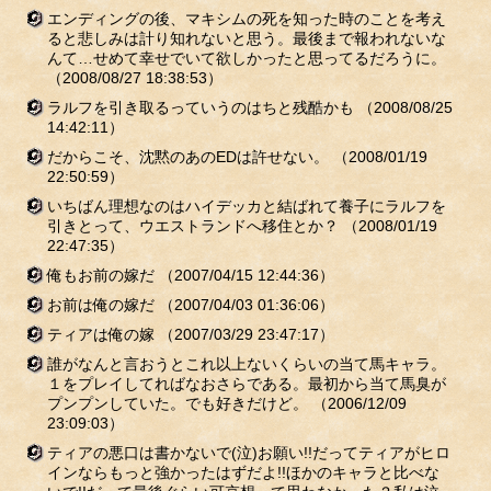
エンディングの後、マキシムの死を知った時のことを考え
ると悲しみは計り知れないと思う。最後まで報われないな
んて…せめて幸せでいて欲しかったと思ってるだろうに。
（2008/08/27 18:38:53）
ラルフを引き取るっていうのはちと残酷かも
（2008/08/25
14:42:11）
だからこそ、沈黙のあのEDは許せない。
（2008/01/19
22:50:59）
いちばん理想なのはハイデッカと結ばれて養子にラルフを
引きとって、ウエストランドへ移住とか？
（2008/01/19
22:47:35）
俺もお前の嫁だ
（2007/04/15 12:44:36）
お前は俺の嫁だ
（2007/04/03 01:36:06）
ティアは俺の嫁
（2007/03/29 23:47:17）
誰がなんと言おうとこれ以上ないくらいの当て馬キャラ。
１をプレイしてればなおさらである。最初から当て馬臭が
プンプンしていた。でも好きだけど。
（2006/12/09
23:09:03）
ティアの悪口は書かないで(泣)お願い!!だってティアがヒロ
インならもっと強かったはずだよ!!ほかのキャラと比べな