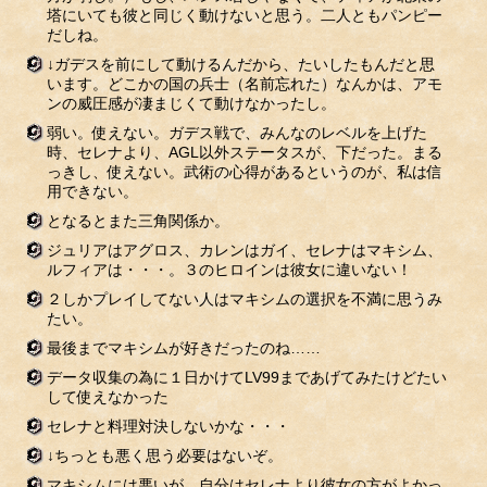
塔にいても彼と同じく動けないと思う。二人ともパンピー
だしね。
↓ガデスを前にして動けるんだから、たいしたもんだと思
います。どこかの国の兵士（名前忘れた）なんかは、アモ
ンの威圧感が凄まじくて動けなかったし。
弱い。使えない。ガデス戦で、みんなのレベルを上げた
時、セレナより、AGL以外ステータスが、下だった。まる
っきし、使えない。武術の心得があるというのが、私は信
用できない。
となるとまた三角関係か。
ジュリアはアグロス、カレンはガイ、セレナはマキシム、
ルフィアは・・・。３のヒロインは彼女に違いない！
２しかプレイしてない人はマキシムの選択を不満に思うみ
たい。
最後までマキシムが好きだったのね……
データ収集の為に１日かけてLV99まであげてみたけどたい
して使えなかった
セレナと料理対決しないかな・・・
↓ちっとも悪く思う必要はないぞ。
マキシムには悪いが、自分はセレナより彼女の方がよかっ