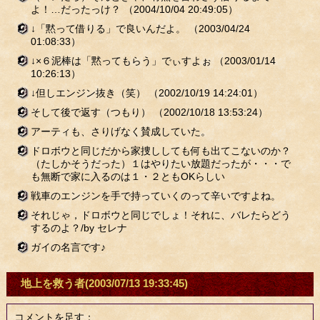
よ！…だったっけ？
（2004/10/04 20:49:05）
↓「黙って借りる」で良いんだよ。
（2003/04/24
01:08:33）
↓×６泥棒は「黙ってもらう」でぃすよぉ
（2003/01/14
10:26:13）
↓但しエンジン抜き（笑）
（2002/10/19 14:24:01）
そして後で返す（つもり）
（2002/10/18 13:53:24）
アーティも、さりげなく賛成していた。
ドロボウと同じだから家捜ししても何も出てこないのか？
（たしかそうだった）１はやりたい放題だったが・・・で
も無断で家に入るのは１・２ともOKらしい
戦車のエンジンを手で持っていくのって辛いですよね。
それじゃ，ドロボウと同じでしょ！それに、バレたらどう
するのよ？/by セレナ
ガイの名言です♪
地上を救う者
(2003/07/13 19:33:45)
コメントを足す：