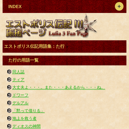
INDEX
エストポリス伝記用語集：た行
>
た行の用語一覧
同人誌
ティア
大丈夫よ・・・。また・・・あえるから・・・ね。
ドワーフ
デルアル
「黙って借りる」
地上を救う者
ディオスの神間